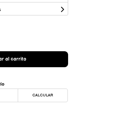
s
r al carrito
vío
CALCULAR