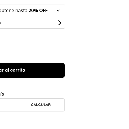
 obtené hasta
20% OFF
s
r al carrito
vío
CALCULAR