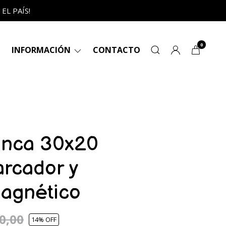
L PAÍS!
0
INFORMACIÓN
CONTACTO
lanca 30x20
rcador y
agnético
0,00
14
% OFF