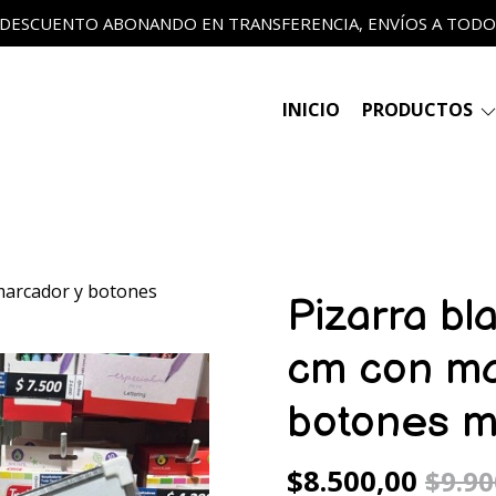
 DESCUENTO ABONANDO EN TRANSFERENCIA, ENVÍOS A TODO E
INICIO
PRODUCTOS
marcador y botones
Pizarra b
cm con ma
botones m
$8.500,00
$9.90