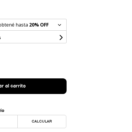
 obtené hasta
20% OFF
s
r al carrito
vío
CALCULAR