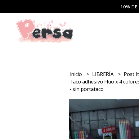
10% DE
Inicio
LIBRERÍA
Post I
Taco adhesivo Fluo x 4 colores
- sin portataco