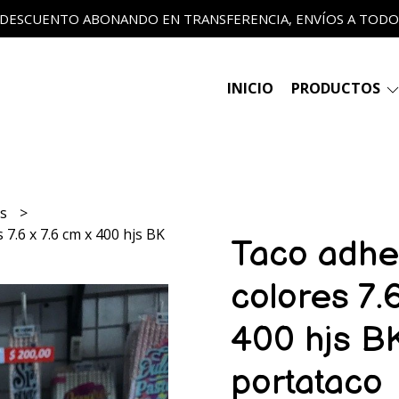
 DESCUENTO ABONANDO EN TRANSFERENCIA, ENVÍOS A TODO E
INICIO
PRODUCTOS
ts
 7.6 x 7.6 cm x 400 hjs BK
Taco adhes
colores 7.
400 hjs BK
portataco